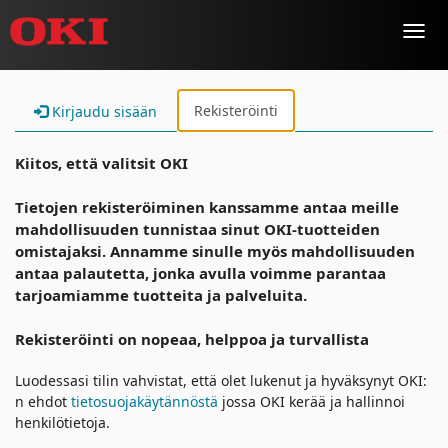
Toggl
navig
Rekisteröinti
Kirjaudu sisään
Kiitos, että valitsit OKI
Tietojen rekisteröiminen kanssamme antaa meille
mahdollisuuden tunnistaa sinut OKI-tuotteiden
omistajaksi. Annamme sinulle myös mahdollisuuden
antaa palautetta, jonka avulla voimme parantaa
tarjoamiamme tuotteita ja palveluita.
Rekisteröinti on nopeaa, helppoa ja turvallista
Luodessasi tilin vahvistat, että olet lukenut ja hyväksynyt OKI:
n ehdot
tietosuojakäytännöstä
jossa OKI kerää ja hallinnoi
henkilötietoja.