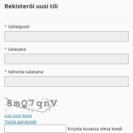
Rekisteröi uusi tili
Sähköposti
Salasana
Vahvista salasana
Luo uusi kuva
Toista äänikoodi
Uusi
Kirjoita kuvassa oleva koodi