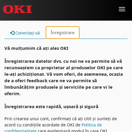
Toggl
navig
Înregistrare
Conectați-vă
Vă mulțumim că ați ales OKI
Înregistrarea datelor dvs. cu noi ne va permite să vă
recunoaștem ca proprietar al produselor OKI pe care
le-ați achiziționat. Vă vom oferi, de asemenea, ocazia
de a oferi feedback care ne va permite să
îmbunătățim produsele și serviciile pe care vi le
oferim.
Înregistrarea este rapidă, ușoară și sigură
Prin crearea unui cont, confirmați că ați citit și sunteți de
acord cu condițiile acordate de OKI de
Politica de
confidențialitate
care evidențiază modul în care OKI