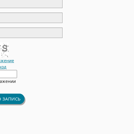
ажение
код
ражении