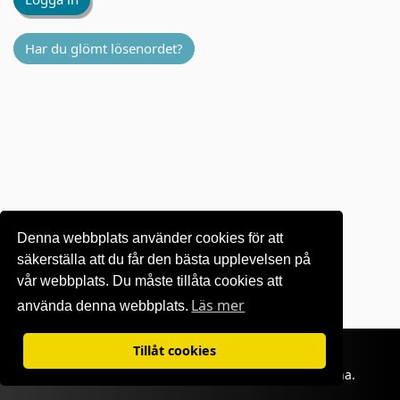
Har du glömt lösenordet?
Denna webbplats använder cookies för att
säkerställa att du får den bästa upplevelsen på
vår webbplats. Du måste tillåta cookies att
Läs mer
använda denna webbplats.
Villkor för användning
|
Sekretesspolicy
Tillåt cookies
©1995-
2026 OKI Europe Ltd. Alla rättigheter förbehållna.