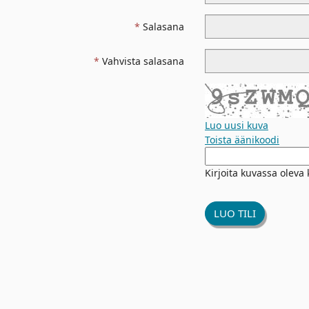
Salasana
Vahvista salasana
Luo uusi kuva
Toista äänikoodi
Uusi
kuva
Kirjoita kuvassa oleva
on
valmis