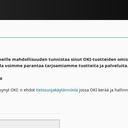
eille mahdollisuuden tunnistaa sinut OKI-tuotteiden omi
la voimme parantaa tarjoamiamme tuotteita ja palveluita
ta
äksynyt OKI: n ehdot
tietosuojakäytännöstä
jossa OKI kerää ja hallinn