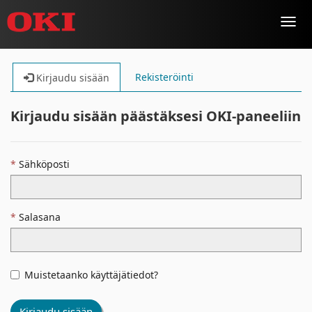
Toggl
navig
Rekisteröinti
Kirjaudu sisään
Kirjaudu sisään päästäksesi OKI-paneeliin
Sähköposti
Salasana
Muistetaanko käyttäjätiedot?
Kirjaudu sisään