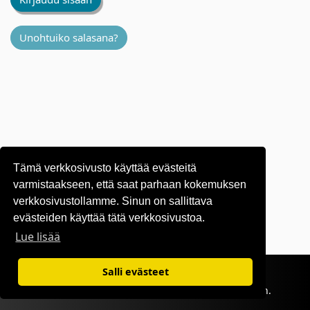
Unohtuiko salasana?
Tämä verkkosivusto käyttää evästeitä
varmistaakseen, että saat parhaan kokemuksen
verkkosivustollamme. Sinun on sallittava
evästeiden käyttää tätä verkkosivustoa.
Lue lisää
Käyttöehdot
|
Tietosuojakäytäntö
Salli evästeet
©1995-
2026 OKI Europe Ltd. Kaikki oikeudet pidätetään.