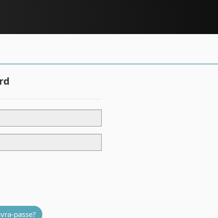
rd
avra-passe?