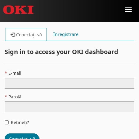
Toggl
navig
Înregistrare
Conectați-vă
Sign in to access your OKI dashboard
E-mail
Parolă
Rețineți?
Conectați-vă