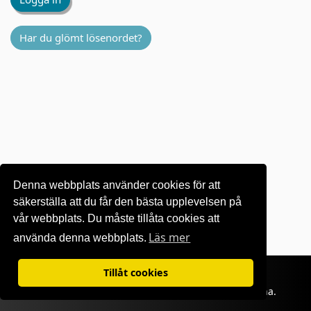
Har du glömt lösenordet?
Denna webbplats använder cookies för att
säkerställa att du får den bästa upplevelsen på
vår webbplats. Du måste tillåta cookies att
Läs mer
använda denna webbplats.
Villkor för användning
|
Sekretesspolicy
Tillåt cookies
©1995-
2026 OKI Europe Ltd. Alla rättigheter förbehållna.