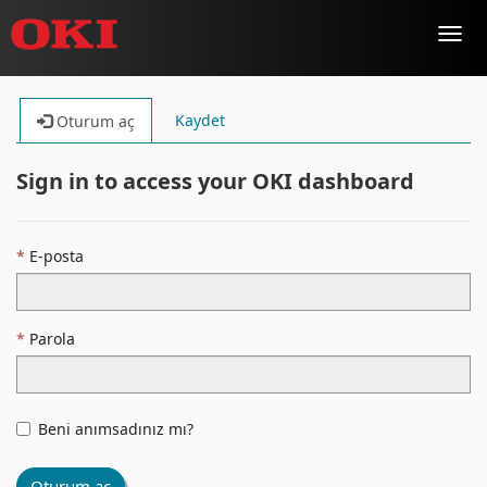
Toggl
navig
Kaydet
Oturum aç
Sign in to access your OKI dashboard
E-posta
Parola
Beni anımsadınız mı?
Oturum aç