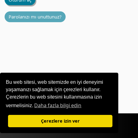
Parolanızı mı unuttunuz?
Bu web sitesi, web sitemizde en iyi deneyimi
yaşamanızı sağlamak için çerezleri kullanır.
Çerezlerin bu web sitesini kullanmasına izin
Daha fazla bilgi edin
vermelisiniz.
Kullanım Şartları
|
Gizlilik Politikası
Çerezlere izin ver
©1995-
2026 OKI Europe Ltd. Tüm hakları saklıdır.