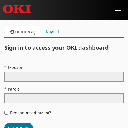
Toggl
navig
Kaydet
Oturum aç
Sign in to access your OKI dashboard
E-posta
Parola
Beni anımsadınız mı?
Oturum aç