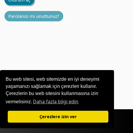
Parolanızı mı unuttunuz?
Bu web sitesi, web sitemizde en iyi deneyimi
yaşamanızı sağlamak için çerezleri kullanır.
Çerezlerin bu web sitesini kullanmasına izin
Daha fazla bilgi edin
vermelisiniz.
Kullanım Şartları
|
Gizlilik Politikası
Çerezlere izin ver
©1995-
2026 OKI Europe Ltd. Tüm hakları saklıdır.