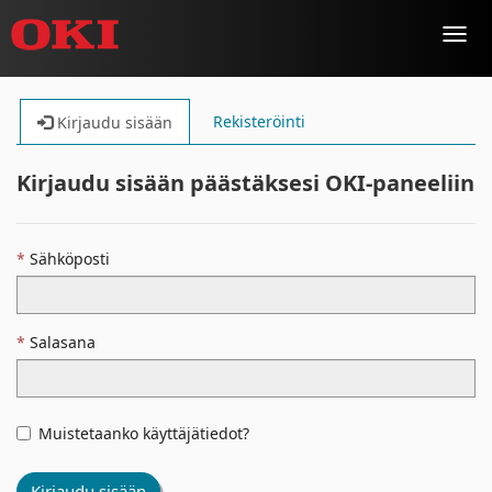
Toggl
navig
Rekisteröinti
Kirjaudu sisään
Kirjaudu sisään päästäksesi OKI-paneeliin
Sähköposti
Salasana
Muistetaanko käyttäjätiedot?
Kirjaudu sisään