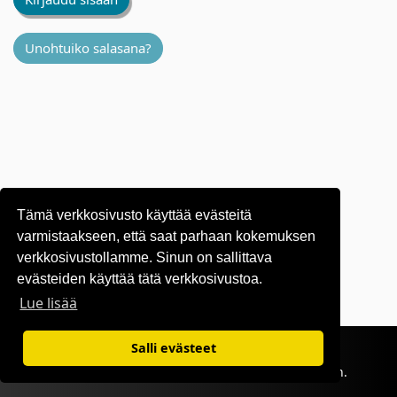
Unohtuiko salasana?
Tämä verkkosivusto käyttää evästeitä
varmistaakseen, että saat parhaan kokemuksen
verkkosivustollamme. Sinun on sallittava
evästeiden käyttää tätä verkkosivustoa.
Lue lisää
Käyttöehdot
|
Tietosuojakäytäntö
Salli evästeet
©1995-
2026 OKI Europe Ltd. Kaikki oikeudet pidätetään.