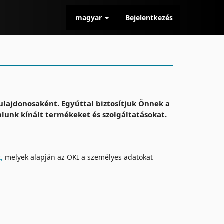
magyar
Bejelentkezés
ulajdonosaként. Egyúttal biztosítjuk Önnek a
lunk kínált termékeket és szolgáltatásokat.
t,
melyek alapján az OKI a személyes adatokat