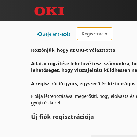
Regisztráció
Bejelentkezés
Köszönjük, hogy az OKI-t választotta
Adatai rögzítése lehetővé teszi számunkra, h
lehetőséget, hogy visszajelzést küldhessen n
A regisztráció gyors, egyszerű és biztonságos
Fiókja létrehozásával megerősíti, hogy elolvasta és 
gyűjti és kezeli.
Új fiók regisztrációja