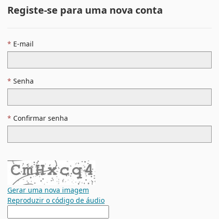
Registe-se para uma nova conta
E-mail
Senha
Confirmar senha
Gerar uma nova imagem
Reproduzir o código de áudio
A