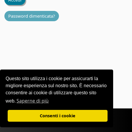
Password dimenticata?
Questo sito utilizza i cookie per assicurarti la
migliore esperienza sul nostro sito. È necessario
consentire ai cookie di utilizzare questo sito
Saperne di più
web.
Condizioni d'uso
|
Informativa sulla privacy
Consenti i cookie
©1995-
2026 OKI Europe Ltd. Tutti i diritti riservati.