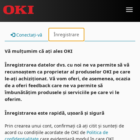
Toggl
navig
Înregistrare
Conectați-vă
Vă mulțumim că ați ales OKI
Înregistrarea datelor dvs. cu noi ne va permite să vă
recunoaștem ca proprietar al produselor OKI pe care
le-ați achiziționat. Vă vom oferi, de asemenea, ocazia
de a oferi feedback care ne va permite să
îmbunătățim produsele și serviciile pe care vi le
oferim.
Înregistrarea este rapidă, ușoară și sigură
Prin crearea unui cont, confirmați că ați citit și sunteți de
acord cu condițiile acordate de OKI de
Politica de
confidențialitate
care evidențiază modul în care OKI