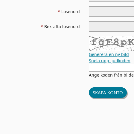
Lösenord
Bekräfta lösenord
Generera en ny bild
Spela upp ljudkoden
Den
nya
Ange koden från bild
bilden
är
klar