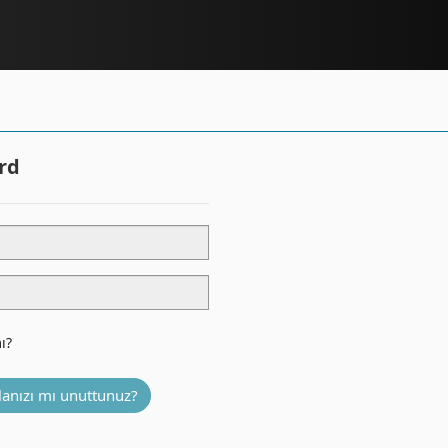
rd
ı?
lanızı mı unuttunuz?