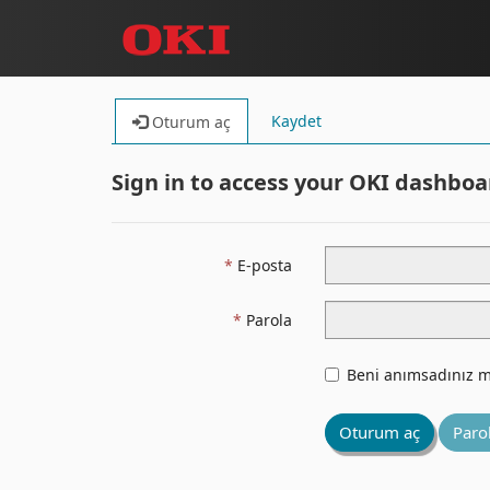
Kaydet
Oturum aç
Sign in to access your OKI dashboa
E-posta
Parola
Beni anımsadınız m
Oturum aç
Paro