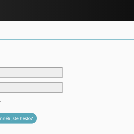
?
něli jste heslo?