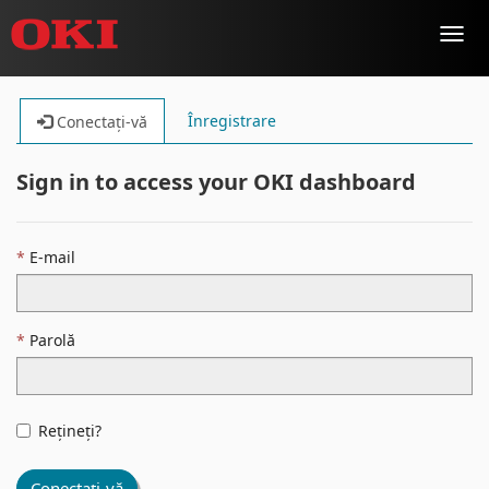
Toggl
navig
Înregistrare
Conectați-vă
Sign in to access your OKI dashboard
E-mail
Parolă
Rețineți?
Conectați-vă