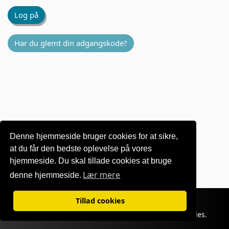
Log på
Har du glemt din adgangskode?
Denne hjemmeside bruger cookies for at sikre,
at du får den bedste oplevelse på vores
hjemmeside. Du skal tillade cookies at bruge
Lær mere
denne hjemmeside.
Betingelser for brug
|
Fortrolighedspolitik
Tillad cookies
©1995-
2026 OKI Europe Ltd. Alle rettigheder forbeholdes.