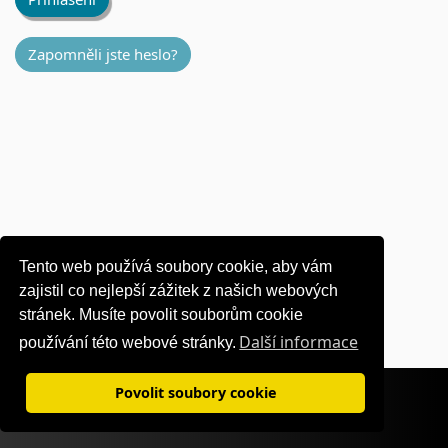
Zapomněli jste heslo?
Tento web používá soubory cookie, aby vám
zajistil co nejlepší zážitek z našich webových
stránek. Musíte povolit souborům cookie
Další informace
používání této webové stránky.
Podmínky použití
|
Zásady ochrany osobních údajů
Povolit soubory cookie
©1995-
2026 OKI Europe Ltd. Všechna práva vyhrazena.