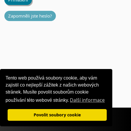
Zapomněli jste heslo?
Tento web používá soubory cookie, aby vám
zajistil co nejlepší zážitek z našich webových
stránek. Musíte povolit souborům cookie
Další informace
používání této webové stránky.
Podmínky použití
|
Zásady ochrany osobních údajů
Povolit soubory cookie
©1995-
2026 OKI Europe Ltd. Všechna práva vyhrazena.