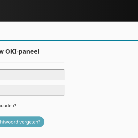
uw OKI-paneel
houden?
htwoord vergeten?