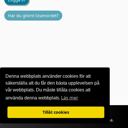
Har du glömt lösenordet?
Denna webbplats använder cookies för att
säkerställa att du får den bästa upplevelsen på
vår webbplats. Du måste tillåta cookies att
Läs mer
använda denna webbplats.
Villkor för användning
|
Sekretesspolicy
Tillåt cookies
©1995-
2026 OKI Europe Ltd. Alla rättigheter förbehållna.