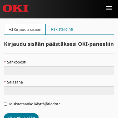
Toggl
navig
Rekisteröinti
Kirjaudu sisään
Kirjaudu sisään päästäksesi OKI-paneeliin
Sähköposti
Salasana
Muistetaanko käyttäjätiedot?
Kirjaudu sisään