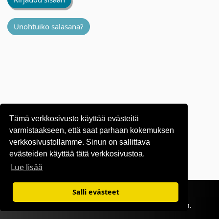
Unohtuiko salasana?
Tämä verkkosivusto käyttää evästeitä
varmistaakseen, että saat parhaan kokemuksen
verkkosivustollamme. Sinun on sallittava
evästeiden käyttää tätä verkkosivustoa.
Lue lisää
Käyttöehdot
|
Tietosuojakäytäntö
Salli evästeet
©1995-
2026 OKI Europe Ltd. Kaikki oikeudet pidätetään.