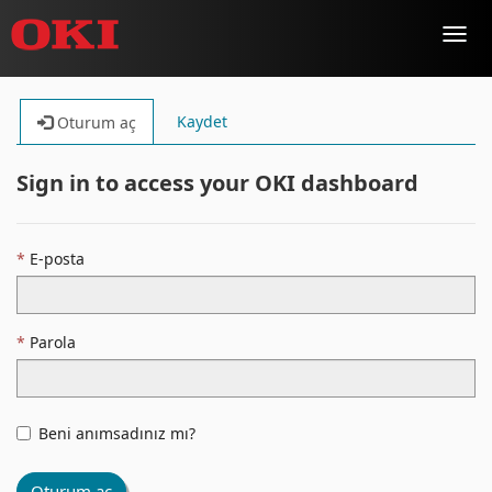
Toggl
navig
Kaydet
Oturum aç
Sign in to access your OKI dashboard
E-posta
Parola
Beni anımsadınız mı?
Oturum aç