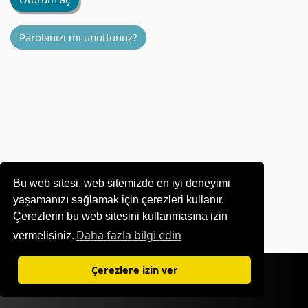
Parolanızı mı unuttunuz?
Bu web sitesi, web sitemizde en iyi deneyimi
yaşamanızı sağlamak için çerezleri kullanır.
Çerezlerin bu web sitesini kullanmasına izin
Daha fazla bilgi edin
vermelisiniz.
Kullanım Şartları
|
Gizlilik Politikası
Çerezlere izin ver
©1995-
2026 OKI Europe Ltd. Tüm hakları saklıdır.