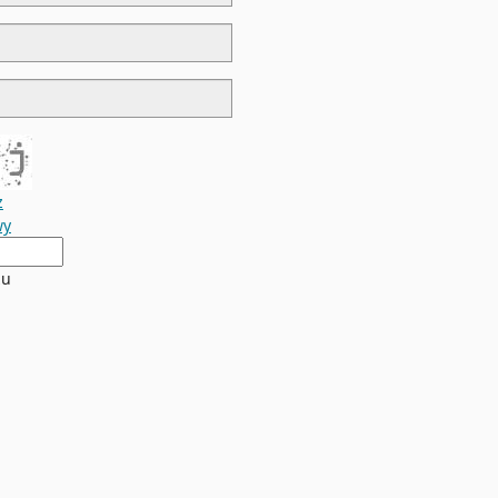
z
wy
zu