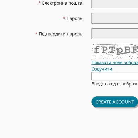
Електронна пошта
Пароль
Підтвердити пароль
Показати нове зобра
Озвучити
Нове
зображення
Введіть код із зобра
готове