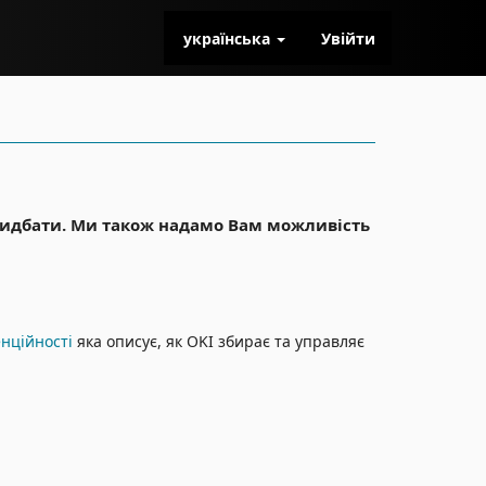
українська
Увійти
придбати. Ми також надамо Вам можливість
енційності
яка описує, як OKI збирає та управляє