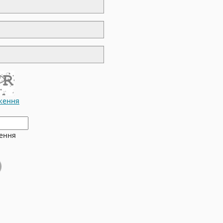
ження
ження