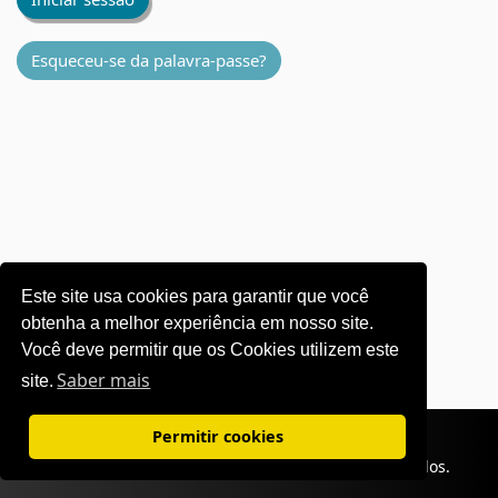
Esqueceu-se da palavra-passe?
Este site usa cookies para garantir que você
obtenha a melhor experiência em nosso site.
Você deve permitir que os Cookies utilizem este
Saber mais
site.
Termos de uso
|
Política de privacidade
Permitir cookies
©1995-
2026 OKI Europe Ltd. Todos os direitos reservados.