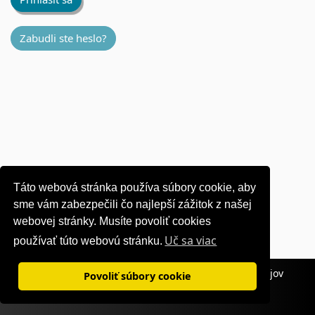
Zabudli ste heslo?
Táto webová stránka používa súbory cookie, aby
sme vám zabezpečili čo najlepší zážitok z našej
webovej stránky. Musíte povoliť cookies
Uč sa viac
používať túto webovú stránku.
Podmienky používania
|
Zásady ochrany osobných údajov
Povoliť súbory cookie
©1995-
2026 OKI Europe Ltd. Všetky práva vyhradené.