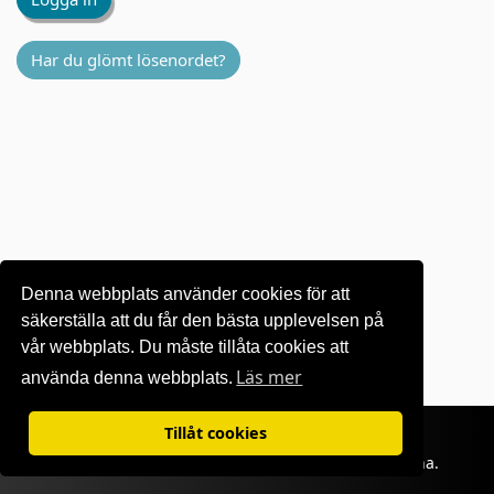
Har du glömt lösenordet?
Denna webbplats använder cookies för att
säkerställa att du får den bästa upplevelsen på
vår webbplats. Du måste tillåta cookies att
Läs mer
använda denna webbplats.
Villkor för användning
|
Sekretesspolicy
Tillåt cookies
©1995-
2026 OKI Europe Ltd. Alla rättigheter förbehållna.