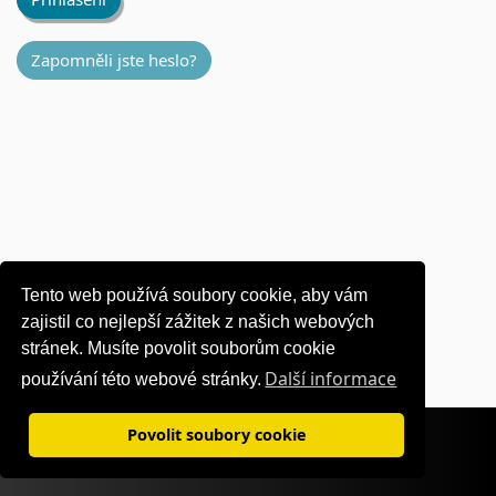
Zapomněli jste heslo?
Tento web používá soubory cookie, aby vám
zajistil co nejlepší zážitek z našich webových
stránek. Musíte povolit souborům cookie
Další informace
používání této webové stránky.
Podmínky použití
|
Zásady ochrany osobních údajů
Povolit soubory cookie
©1995-
2026 OKI Europe Ltd. Všechna práva vyhrazena.