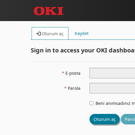
Kaydet
Oturum aç
Sign in to access your OKI dashboa
E-posta
Parola
Beni anımsadınız m
Oturum aç
Paro