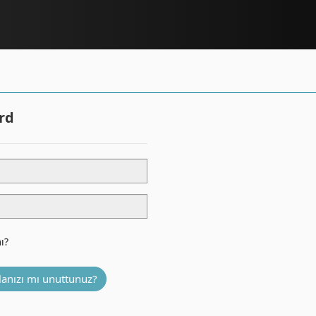
rd
ı?
lanızı mı unuttunuz?