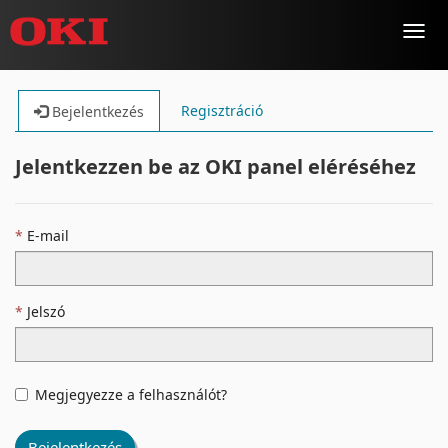
Toggl
navig
Regisztráció
Bejelentkezés
Jelentkezzen be az OKI panel eléréséhez
E-mail
Jelszó
Megjegyezze a felhasználót?
Bejelentkezés