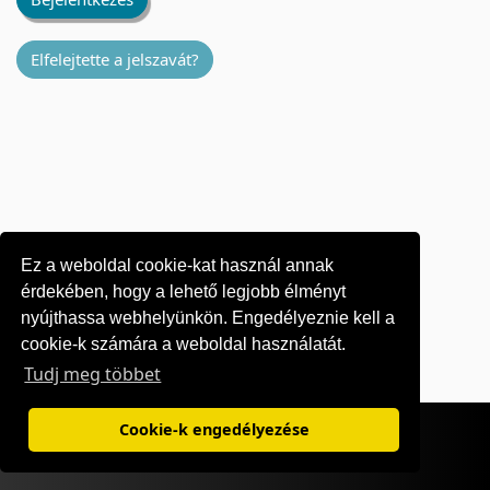
Elfelejtette a jelszavát?
Ez a weboldal cookie-kat használ annak
érdekében, hogy a lehető legjobb élményt
nyújthassa webhelyünkön. Engedélyeznie kell a
cookie-k számára a weboldal használatát.
Tudj meg többet
Felhasználási feltételek
|
Adatvédelem
Cookie-k engedélyezése
©1995-
2026 OKI Europe Ltd. Minden jog fenntartva.