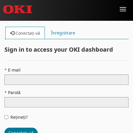
Toggl
navig
Înregistrare
Conectați-vă
Sign in to access your OKI dashboard
E-mail
Parolă
Rețineți?
Conectați-vă