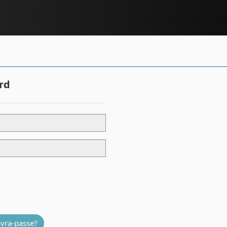
rd
avra-passe?